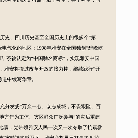
历史、四川历史甚至全国历史上的很多个“第
级电气化的地区；1998年雅安在全国独创“碧峰峡
康砖”茶被认定为“中国驰名商标”，实现雅安中国
来，雅安将接过改革开放的接力棒，继续践行“开
勇进中续写华章。
充分发扬“万众一心、众志成城，不畏艰险、百
地方作为主体、灾区群众广泛参与”的灾后重建
5”泸定地震，党带领雅安人民一次又一次夺取了抗震救
灾精神的感召下，雅安必将早日打赢“9·5”泸