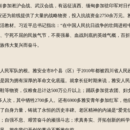
们中有参加淞沪会战、武汉会战，有远征滇西、缅甸参加驻印军对日
还为前线提供了大量的战略物资，投入抗战资金2750余万元。
活教材。习近平总书记指出：“在中国人民抗日战争的壮阔进程
、宁死不屈的民族气节，不畏强暴、血战到底的英雄气概，百折
族伟大复兴而奋斗。
人民军队的根。雅安全市8个县（区）于2010年都被四川省人民
是因为拥有深厚的革命文化底蕴。就拿长征时期来说，雅安人民
鞋等物资，仅粮食总计达500万公斤以上；踊跃参加贫农团、妇
0多人次，其中牺牲2700多人。还有6900多雅安青年参加红军
了自身力量，铸就了永恒的历史丰碑。老区精神的内涵是“爱党
；自强不息、艰苦奋斗的顽强斗志；求真务实、开拓创新的科学
风，把先辈们开创的事业不断推向前。