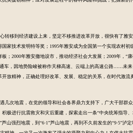
心转移到经济建设上来，坚定不移推进改革开放，很快有了雅安
得国家技术发明特等奖；1995年雅安成为全国第一个实现农村初
；2000年雅安撤地设市，推动经济社会大发展；2009年，“
建成通车，因地势险峻被称作天梯高速、云端上的高速公路……未
革开放精神，正确处理好改革、发展、稳定的关系，在时代激流
遇几次地震，在党的领导和社会各界鼎力支持下，广大干部群众
，积极进行抗震救灾和灾后重建，探索走出一条“中央统筹指导、
·20”芦山强烈地震，到“6·1”芦山地震，再到不久前发生的“9·
灾精神，一次又一次激发了强大的凝聚力和向心力！在伟大抗震救