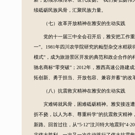
续砥砺民族风骨，汇聚民族力量。
（七）改革开放精神在雅安的生动实践
党的十一届三中全会召开后，雅安把工作重
一”。1981年四川农学院研究的籼型杂交水稻获
模式”，成为旅游景区开发的典范和政企合作的样板
驰名商标“零突破”；2012年，雅西高速公路
拓创新、勇于担当、开放包容、兼容并蓄”的改
（八）抗震救灾精神在雅安的生动实践
灾难铸就风骨，困难砥砺精神。雅安接连遭
折不挠，以人为本、尊重科学”的抗震救灾精神
新路。回首过往，从“5·12”汶川特大地震到“4
灾伟大胜利，一次又一次生动践行了伟大抗震救