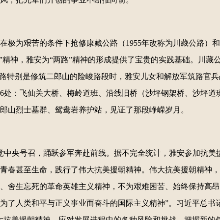
，在极为艰苦的条件下抢修康藏公路（1955年改称为川藏公路）
路”精神，雅安为“两路”精神的形成提供了宝贵的实践基础。川藏
公路特别是修筑二郎山的险峻路段时，雅安儿女和解放军筑路官
6处：飞仙关大桥、梅岭道班、沿线旧桥（沙坪钢架桥、沙坪道
郎山烈士墓群、鸳鸯岩养护站，见证了那段峥嵘岁月。
应党中央号召，踊跃参军奔赴前线。据不完全统计，雅安参加抗美援
青春甚至生命，践行了伟大抗美援朝精神。伟大抗美援朝精神，
、舍生忘死的革命英雄主义精神，不为艰难困苦、始终保持高昂
为了人类和平与正义事业而奋斗的国际主义精神”。习近平总书
大抗美援朝精神，应对发展进程中的各种风险和挑战，把握新的