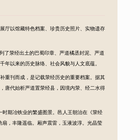
展厅以馆藏特色档案、珍贵历史照片、实物遗存
陈列了荥经出土的巴蜀印章、严道橘丞封泥、严道
千年以来的历史脉络、社会风貌与人文底蕴。
增补重刊而成，是记载荥经历史的重要档案。据其
，唐代始析严道置荥经县，因境内荥、经二水得
那一时期冶铁业的繁盛图景。邑人王朝治在《荥经
助扇，丰隆遥临。厢声震雷，玉液波淳。光晶莹