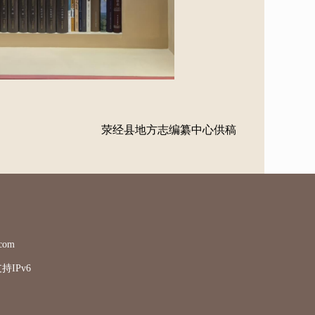
荥经县
地方志编纂中心供稿
com
IPv6