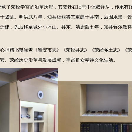
记载了荥经学宫的沿革历程，其变迁在旧志中记载详尽，传承有
于战乱。明洪武八年，知县杨矩将其重建于县南，后因水患，景
迁建，先后移至城外小坪山、县东。清康熙七年，知县蒋尔敬将
心捐赠书籍涵盖《雅安市志》《荥经县志》《荥经乡土志》《荥
安、荥经历史沿革与发展成就，丰富群众精神文化生活。