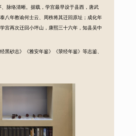
序、脉络清晰。据载，学宫最早设于县西，唐武
泰八年教谕何士云、周秩将其迁回原址；成化年
学宫再次迁回小坪山，康熙三十六年，知县吴中
经黑砂志》《雅安年鉴》《荥经年鉴》等志鉴、