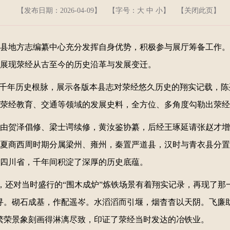
【发布日期：2026-04-09】
【字号：
大
中
小
】 【
关闭此页
】
县地方志编纂中心充分发挥自身优势，积极参与展厅筹备工作。
展现荥经从古至今的历史沿革与发展变迁。
经千年历史根脉，展示各版本县志对荥经悠久历史的翔实记载，
荥经教育、交通等领域的发展史料，全方位、多角度勾勒出荥经
》，由贺泽倡修、梁士谔续修，黄汝鉴协纂，后经王琢延请张赵才
夏商西周时期分属梁州、雍州，秦置严道县，汉时与青衣县分置
四川省，千年间积淀了深厚的历史底蕴。
志》，还对当时盛行的“围木成炉”炼铁场景有着翔实记录，再现了
寻。砌石成基，作配遥岑。水滔滔而引堰，烟杳杳以天阴。飞廉
繁荣景象刻画得淋漓尽致，印证了荥经当时发达的冶铁业。