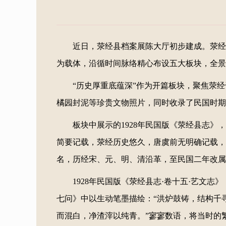
近日，荥经县档案展陈大厅初步建成。荥经
为载体，沿循时间脉络精心布设五大板块，全景
“历史厚重底蕴深”作为开篇板块，聚焦荥
橘园封泥等珍贵文物照片，同时收录了民国时期
板块中展示的1928年民国版《荥经县志
简要记载，荥经历史悠久，唐虞前无明确记载，
名，历经宋、元、明、清沿革，至民国二年改属
1928年民国版《荥经县志·卷十五·艺文
七问》中以生动笔墨描绘：“洪炉鼓铸，结构千
而混白，净渣滓以纯青。”寥寥数语，将当时的