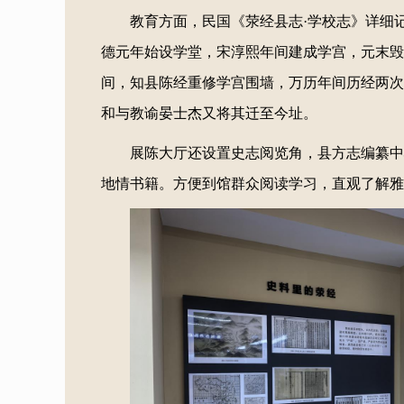
教育方面，民国《荥经县志·学校志》详细
德元年始设学堂，宋淳熙年间建成学宫，元末毁
间，知县陈经重修学宫围墙，万历年间历经两次
和与教谕晏士杰又将其迁至今址。
展陈大厅还设置史志阅览角，县方志编纂中
地情书籍。方便到馆群众阅读学习，直观了解雅