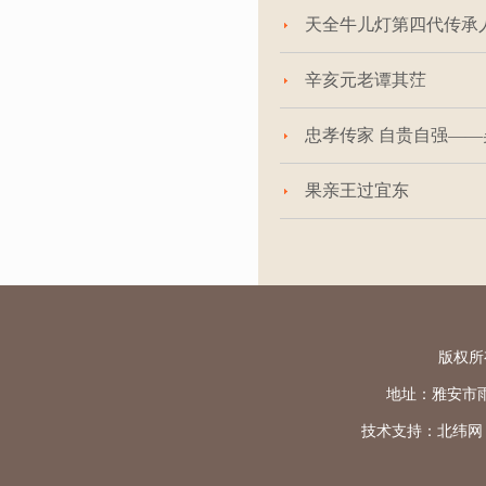
天全牛儿灯第四代传承
辛亥元老谭其茳
忠孝传家 自贵自强—
果亲王过宜东
版权所
地址：雅安市雨城区
技术支持：
北纬网