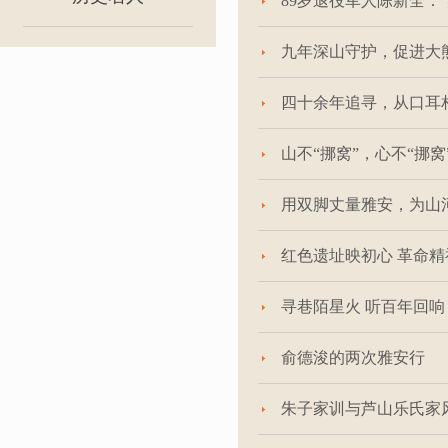
89岁退役军人陈新全：
九年深山守护，促进大
四十余年追寻，从口耳
山不“挪窝”，心不“挪
用双脚丈量雅安，为山
红色遗址映初心 革命
寻巷陌星火 听百年回
俞德浚的两次雅安行
朱子家训与芦山乐氏家