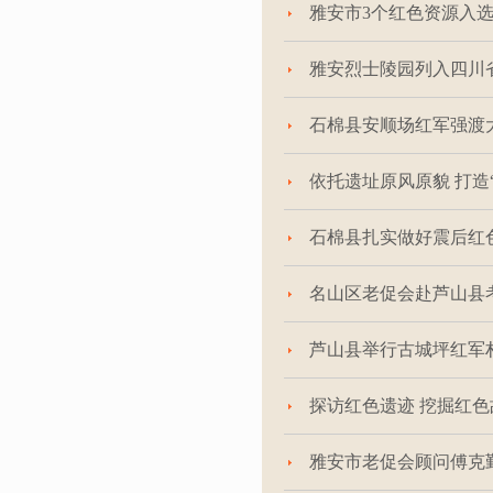
雅安市3个红色资源入
雅安烈士陵园列入四川
石棉县安顺场红军强渡
依托遗址原风原貌 打造
石棉县扎实做好震后红
名山区老促会赴芦山县
芦山县举行古城坪红军
探访红色遗迹 挖掘红
雅安市老促会顾问傅克