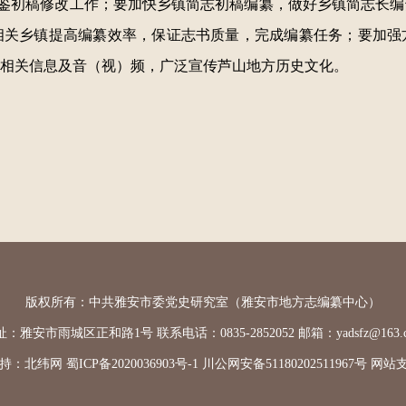
鉴初稿修改工作；要加快乡镇简志初稿编纂，做好乡镇简志长编
相关乡镇提高编纂效率，保证志书质量，完成编纂任务；要加强
相关信息及音（视）频，广泛宣传芦山地方历史文化。
版权所有：中共雅安市委党史研究室（雅安市地方志编纂中心）
：雅安市雨城区正和路1号 联系电话：0835-2852052 邮箱：yadsfz@163.
持：
北纬网
蜀ICP备2020036903号-1
川公网安备51180202511967号
网站支持