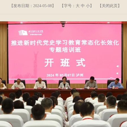
【发布日期：2024-05-08】
【字号：
大
中
小
】 【
关闭此页
】